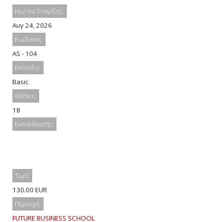
Ημ/νία Έναρξης:
Αυγ 24, 2026
Κωδικός:
AS - 104
Επίπεδο:
Basic
Θέσεις:
18
Εκπαιδευτής:
Τιμή:
130.00 EUR
Περιοχή:
FUTURE BUSINESS SCHOOL