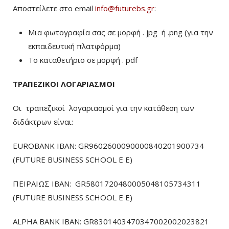
Αποστείλετε στο email
info@futurebs.gr
:
Μια φωτογραφία σας σε μορφή . jpg ή .png (για την
εκπαιδευτική πλατφόρμα)
To καταθετήριο σε μορφή . pdf
ΤΡΑΠΕΖΙΚΟΙ ΛΟΓΑΡΙΑΣΜΟΙ
Οι τραπεζικοί λογαριασμοί για την κατάθεση των
διδάκτρων είναι:
EUROBANK IBAN: GR9602600090000840201900734
(FUTURE BUSINESS SCHOOL E E)
ΠΕΙΡΑΙΩΣ ΙΒΑΝ: GR5801720480005048105734311
(FUTURE BUSINESS SCHOOL E E)
ALPHA BANK IBAN: GR8301403470347002002023821