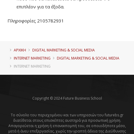
επιπλέον για τα έξοδα.
Πληροφορίες 2105782931
ΑΡΧΙΚΗ
DIGITAL MARKETING & SOCIAL MEDIA
INTERNET MARKETING
DIGITAL MARKETING & SOCIAL MEDIA
INTERNET MARKETING
Copyright © 2024 Future Business School
Το σύνολο του περιεχομένου και των υπηρεσιών του futurebs.gr
διατίθεται στους επισκέπτες αυστηρά για προσωπική χρήση.
Απαγορεύεται η χρήση ή επανεκπομπή του, σε οποιοδήποτε μέσο,
μετά ή άνευ επεξεργασίας, χωρίς την γραπτή άδεια της Διεύθυνσης