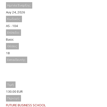
Ημ/νία Έναρξης:
Αυγ 24, 2026
Κωδικός:
AS - 104
Επίπεδο:
Basic
Θέσεις:
18
Εκπαιδευτής:
Τιμή:
130.00 EUR
Περιοχή:
FUTURE BUSINESS SCHOOL