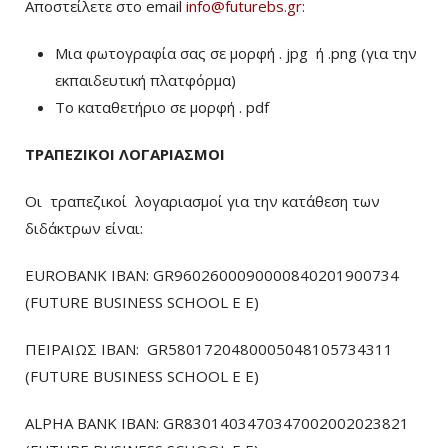
Αποστείλετε στο email
info@futurebs.gr
:
Μια φωτογραφία σας σε μορφή . jpg ή .png (για την
εκπαιδευτική πλατφόρμα)
To καταθετήριο σε μορφή . pdf
ΤΡΑΠΕΖΙΚΟΙ ΛΟΓΑΡΙΑΣΜΟΙ
Οι τραπεζικοί λογαριασμοί για την κατάθεση των
διδάκτρων είναι:
EUROBANK IBAN: GR9602600090000840201900734
(FUTURE BUSINESS SCHOOL E E)
ΠΕΙΡΑΙΩΣ ΙΒΑΝ: GR5801720480005048105734311
(FUTURE BUSINESS SCHOOL E E)
ALPHA BANK IBAN: GR8301403470347002002023821