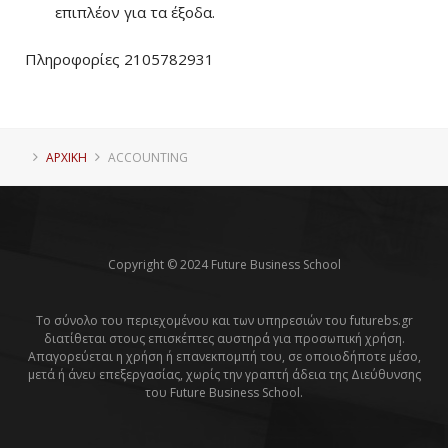
επιπλέον για τα έξοδα.
Πληροφορίες 2105782931
ΑΡΧΙΚΗ
ACCOUNTING
Copyright © 2024 Future Business School
Το σύνολο του περιεχομένου και των υπηρεσιών του futurebs.gr
διατίθεται στους επισκέπτες αυστηρά για προσωπική χρήση.
Απαγορεύεται η χρήση ή επανεκπομπή του, σε οποιοδήποτε μέσο,
μετά ή άνευ επεξεργασίας, χωρίς την γραπτή άδεια της Διεύθυνσης
του Future Business School.