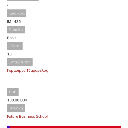
-
Κωδικός:
IM - 425
Επίπεδο:
Basic
Θέσεις:
15
Εκπαιδευτής:
Γεράσιμος Τζαμαρέλος
Τιμή:
130.00 EUR
Περιοχή:
Future Business School