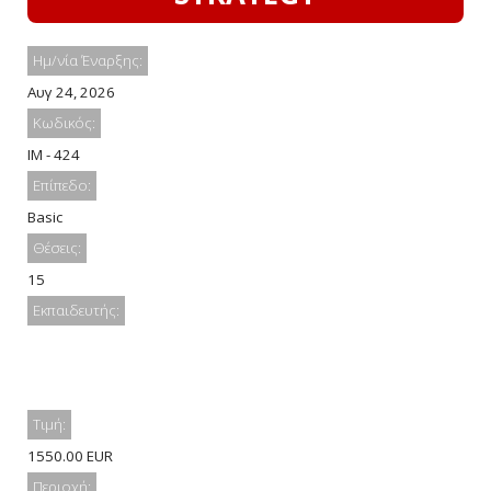
Ημ/νία Έναρξης:
Αυγ 24, 2026
Κωδικός:
IM - 424
Επίπεδο:
Basic
Θέσεις:
15
Εκπαιδευτής:
Τιμή:
1550.00 EUR
Περιοχή: