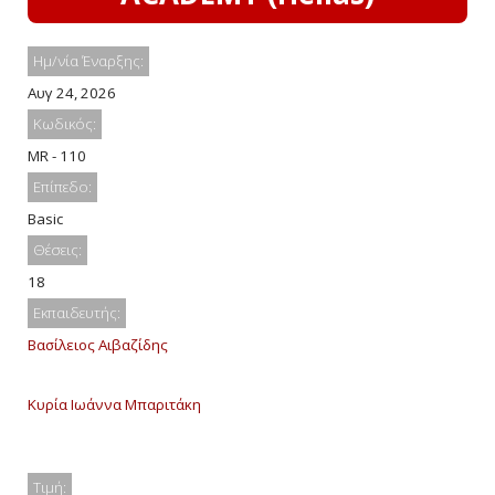
Ημ/νία Έναρξης:
Αυγ 24, 2026
Κωδικός:
MR - 110
Επίπεδο:
Basic
Θέσεις:
18
Εκπαιδευτής:
Βασίλειος Αιβαζίδης
Κυρία Ιωάννα Μπαριτάκη
Τιμή: