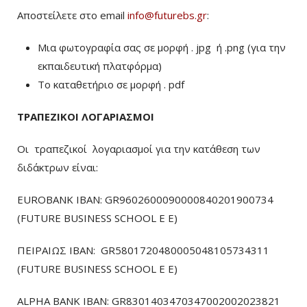
Αποστείλετε στο email
info@futurebs.gr
:
Μια φωτογραφία σας σε μορφή . jpg ή .png (για την
εκπαιδευτική πλατφόρμα)
To καταθετήριο σε μορφή . pdf
ΤΡΑΠΕΖΙΚΟΙ ΛΟΓΑΡΙΑΣΜΟΙ
Οι τραπεζικοί λογαριασμοί για την κατάθεση των
διδάκτρων είναι:
EUROBANK IBAN: GR9602600090000840201900734
(FUTURE BUSINESS SCHOOL E E)
ΠΕΙΡΑΙΩΣ ΙΒΑΝ: GR5801720480005048105734311
(FUTURE BUSINESS SCHOOL E E)
ALPHA BANK IBAN: GR8301403470347002002023821