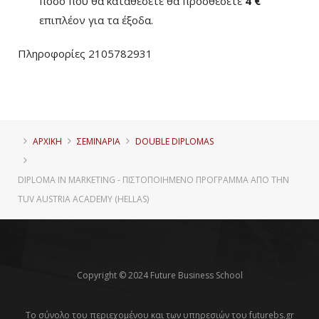
ποσό που θα καταθέσετε θα προσθέσετε
4 €
επιπλέον για τα έξοδα.
Πληροφορίες 2105782931
ΑΡΧΙΚΗ
ΣΕΜΙΝΑΡΙΑ
DOUBLE DIPLOMAS
DIPLOMA IN MARKETING - ΠΙΣΤΟΠΟΙΗΜΈΝΟ ΠΡΌΓΡΑΜΜΑ ΑΠΌ ΤΗΝ
TUV AUSTRIA ACADEMY (HELLAS)
Copyright © 2024 Future Business School
Το σύνολο του περιεχομένου και των υπηρεσιών του futurebs.gr