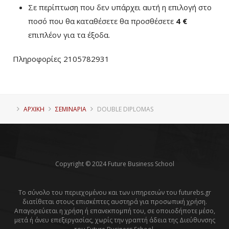
Σε περίπτωση που δεν υπάρχει αυτή η επιλογή στο
ποσό που θα καταθέσετε θα προσθέσετε
4 €
επιπλέον για τα έξοδα.
Πληροφορίες 2105782931
ΑΡΧΙΚΗ
ΣΕΜΙΝΑΡΙΑ
DOUBLE DIPLOMAS
Copyright © 2024 Future Business School
Το σύνολο του περιεχομένου και των υπηρεσιών του futurebs.gr
διατίθεται στους επισκέπτες αυστηρά για προσωπική χρήση.
Απαγορεύεται η χρήση ή επανεκπομπή του, σε οποιοδήποτε μέσο,
μετά ή άνευ επεξεργασίας, χωρίς την γραπτή άδεια της Διεύθυνσης