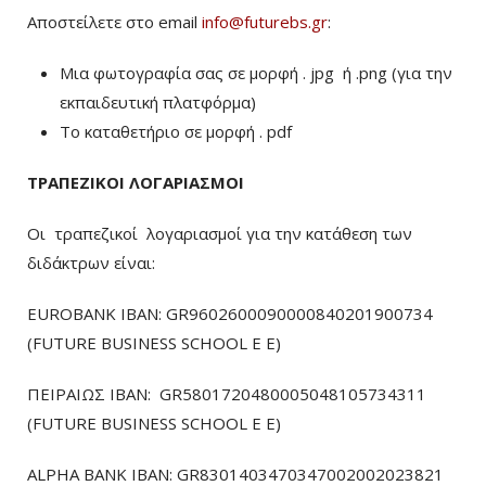
Αποστείλετε στο email
info@futurebs.gr
:
Μια φωτογραφία σας σε μορφή . jpg ή .png (για την
εκπαιδευτική πλατφόρμα)
To καταθετήριο σε μορφή . pdf
ΤΡΑΠΕΖΙΚΟΙ ΛΟΓΑΡΙΑΣΜΟΙ
Οι τραπεζικοί λογαριασμοί για την κατάθεση των
διδάκτρων είναι:
EUROBANK IBAN: GR9602600090000840201900734
(FUTURE BUSINESS SCHOOL E E)
ΠΕΙΡΑΙΩΣ ΙΒΑΝ: GR5801720480005048105734311
(FUTURE BUSINESS SCHOOL E E)
ALPHA BANK IBAN: GR8301403470347002002023821