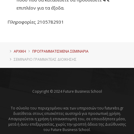
επιπλέον για τα έξοδα.
Πληροφορίες 2105782931
ΑΡΧΙΚΗ
ΠΡΟΓΡΑΜΜΑΤΙΣΜΈΝΑ ΣΕΜΙΝΆΡΙΑ
ΣΕΜΙΝΆΡΙΟ ΓΡΑΜΜΑΤΈΑΣ ΔΙΟΊΚΗΣΗΣ
Copyright © 2024 Future Business School
Το σύνολο του περιεχομένου και των υπηρεσιών του futurebs.gr
διατίθεται στους επισκέπτες αυστηρά για προσωπική χρήση.
Απαγορεύεται η χρήση ή επανεκπομπή του, σε οποιοδήποτε μέσο,
μετά ή άνευ επεξεργασίας, χωρίς την γραπτή άδεια της Διεύθυνσης
του Future Business School.