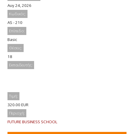
Αυγ 24, 2026
Κωδικός:
AS - 210
Επίπεδο:
Basic
Θέσεις:
18
Εκπαιδευτής:
Τιμή:
320.00 EUR
Περιοχή:
FUTURE BUSINESS SCHOOL