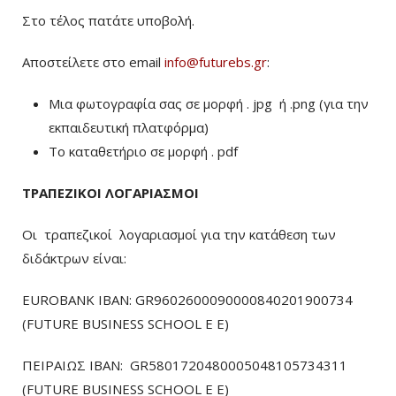
Στο τέλος πατάτε υποβολή.
Αποστείλετε στο email
info@futurebs.gr
:
Μια φωτογραφία σας σε μορφή . jpg ή .png (για την
εκπαιδευτική πλατφόρμα)
To καταθετήριο σε μορφή . pdf
ΤΡΑΠΕΖΙΚΟΙ ΛΟΓΑΡΙΑΣΜΟΙ
Οι τραπεζικοί λογαριασμοί για την κατάθεση των
διδάκτρων είναι:
EUROBANK IBAN: GR9602600090000840201900734
(FUTURE BUSINESS SCHOOL E E)
ΠΕΙΡΑΙΩΣ ΙΒΑΝ: GR5801720480005048105734311
(FUTURE BUSINESS SCHOOL E E)