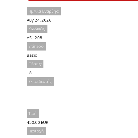
Ημ/νία Έναρξης:
Αυγ 24, 2026
Κωδικός:
AS - 208
Επίπεδο:
Basic
Θέσεις:
18
Εκπαιδευτής:
Τιμή:
450.00 EUR
Περιοχή: