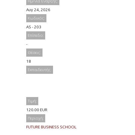
Ημ/νία Έναρξης:
Αυγ 24, 2026
Κωδικός:
AS - 203
Επίπεδο:
-
Θέσεις:
18
Εκπαιδευτής:
Τιμή:
120.00 EUR
Περιοχή:
FUTURE BUSINESS SCHOOL