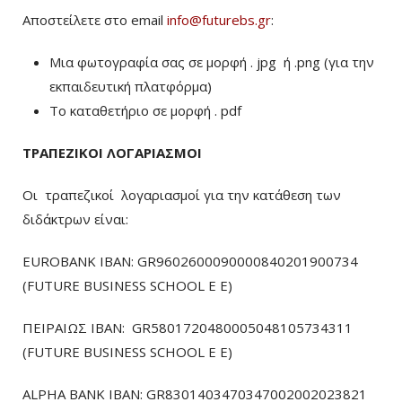
Αποστείλετε στο email
info@futurebs.gr
:
Μια φωτογραφία σας σε μορφή . jpg ή .png (για την
εκπαιδευτική πλατφόρμα)
To καταθετήριο σε μορφή . pdf
ΤΡΑΠΕΖΙΚΟΙ ΛΟΓΑΡΙΑΣΜΟΙ
Οι τραπεζικοί λογαριασμοί για την κατάθεση των
διδάκτρων είναι:
EUROBANK IBAN: GR9602600090000840201900734
(FUTURE BUSINESS SCHOOL E E)
ΠΕΙΡΑΙΩΣ ΙΒΑΝ: GR5801720480005048105734311
(FUTURE BUSINESS SCHOOL E E)
ALPHA BANK IBAN: GR8301403470347002002023821