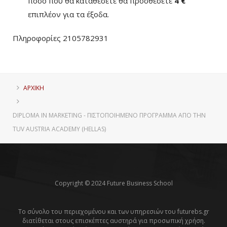
ποσό που θα καταθέσετε θα προσθέσετε
4 €
επιπλέον για τα έξοδα.
Πληροφορίες 2105782931
ΑΡΧΙΚΗ
DIPLOMA IN MARKETING - ΠΙΣΤΟΠΟΙΗΜΈΝΟ ΠΡΌΓΡΑΜΜΑ ΑΠΌ ΤΗΝ
TUV AUSTRIA ACADEMY (HELLAS)
Copyright © 2024 Future Business School
Το σύνολο του περιεχομένου και των υπηρεσιών του futurebs.gr
διατίθεται στους επισκέπτες αυστηρά για προσωπική χρήση.