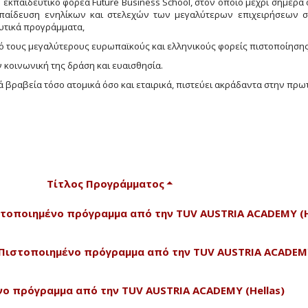
ν εκπαιδευτικό φορέα Future Business School, στον οποίο μέχρι σήμερα
κπαίδευση ενηλίκων και στελεχών των μεγαλύτερων επιχειρήσεων 
υτικά προγράμματα,
 τους μεγαλύτερους ευρωπαϊκούς και ελληνικούς φορείς πιστοποίησης
ν κοινωνική της δράση και ευαισθησία.
ά βραβεία τόσο ατομικά όσο και εταιρικά, πιστεύει ακράδαντα στην πρ
Τίτλος Προγράμματος
Πιστοποιημένο πρόγραμμα από την TUV AUSTRIA ACADEMY (H
 - Πιστοποιημένο πρόγραμμα από την TUV AUSTRIA ACADEMY
ένο πρόγραμμα από την TUV AUSTRIA ACADEMY (Hellas)