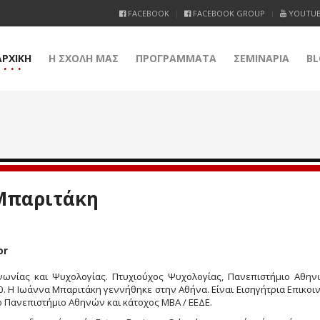
FACEBOOK
FACEBOOK GROUP
YOUTU
ΑΡΧΙΚΗ
Η ΣΧΟΛΗ ΜΑΣ
ΠΡΟΓΡΑΜΜΑΤΑ
ΣΕΜΙΝΑΡΙΑ
BL
Μπαριτάκη
or
ινωνίας και Ψυχολογίας. Πτυχιούχος Ψυχολογίας, Πανεπιστήμιο Αθηνώ
0. Η Ιωάννα Μπαριτάκη γεννήθηκε στην Αθήνα. Είναι Εισηγήτρια Επικο
 Πανεπιστήμιο Αθηνών και κάτοχος MBA / ΕΕΔΕ.