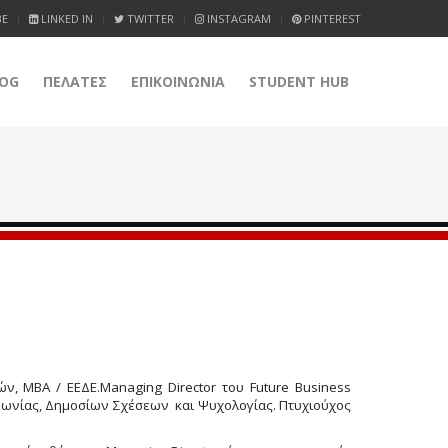
BE
LINKED IN
TWITTER
INSTAGRAM
PINTEREST
OG
ΠΕΛΑΤΕΣ
ΕΠΙΚΟΙΝΩΝΙΑ
STUDENT HUB
ν, MBA / ΕΕΔΕ.Managing Director του Future Business
ινωνίας, Δημοσίων Σχέσεων και Ψυχολογίας. Πτυχιούχος