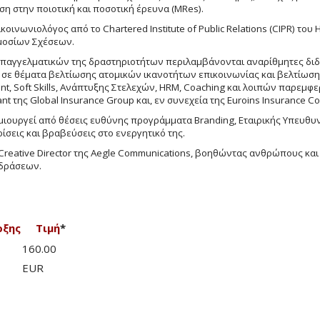
ση στην ποιοτική και ποσοτική έρευνα (MRes).
οινωνιολόγος από το Chartered Institute of Public Relations (CIPR) το
μοσίων Σχέσεων.
παγγελματικών της δραστηριοτήτων περιλαμβάνονται αναρίθμητες διδακ
 σε θέματα βελτίωσης ατομικών ικανοτήτων επικοινωνίας και βελτίωσ
, Soft Skills, Ανάπτυξης Στελεχών, HRM, Coaching και λοιπών παρεμφε
ant της Global Insurance Group και, εν συνεχεία της Euroins Insurance
ιουργεί από θέσεις ευθύνης προγράμματα Branding, Εταιρικής Υπευθυν
ίσεις και βραβεύσεις στο ενεργητικό της.
 Creative Director της Aegle Communications, βοηθώντας ανθρώπους και
δράσεων.
ρξης
Τιμή
*
6
160.00
EUR