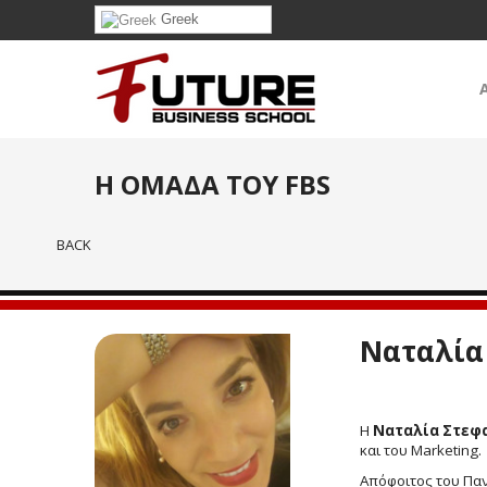
Greek
Η ΟΜΑΔΑ ΤΟΥ FBS
BACK
Ναταλία
Η
Ναταλία Στεφ
και του Marketing.
Απόφοιτος του Παν