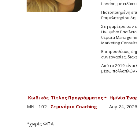
London, με ειδίκευ
Πιστοποιημένη επικ
Επιμελητηρίου Δη
Στη φαρέτρα των ε
Ηνωμένο Βασίλειο
θέματα Management
Marketing Consult
Επιπροσθέτως, δημ
συνεργασίες, διακρ
Από το 2019 είναι
μέσω πολλαπλών 
Κωδικός
Τίτλος Προγράμματος
Ημ/νία Ένα
MN - 102
Σεμινάριο Coaching
Αυγ 24, 202
*χωρίς ΦΠΑ