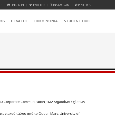
BE
LINKED IN
TWITTER
INSTAGRAM
PINTEREST
OG
ΠΕΛΑΤΕΣ
ΕΠΙΚΟΙΝΩΝΙΑ
STUDENT HUB
 του Corporate Communication, των Δημοσίων Σχέσεων
τυχιακού τίτλου από το Queen Mary, University of