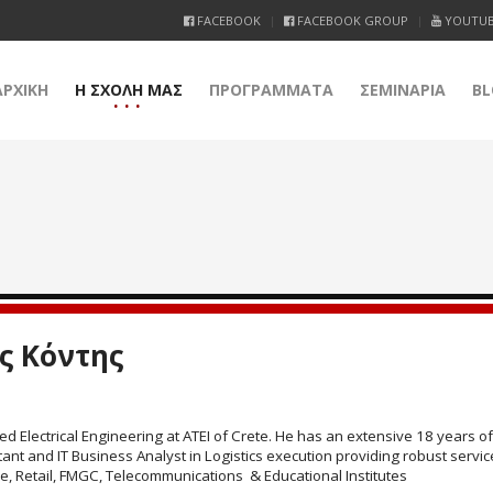
FACEBOOK
FACEBOOK GROUP
YOUTU
ΑΡΧΙΚΗ
Η ΣΧΟΛΗ ΜΑΣ
ΠΡΟΓΡΑΜΜΑΤΑ
ΣΕΜΙΝΑΡΙΑ
BL
ς Κόντης
ied Electrical Engineering at ATEI of Crete. He has an extensive 18 years
nt and IT Business Analyst in Logistics execution providing robust servi
ve, Retail, FMGC, Telecommunications & Educational Institutes