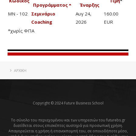
Κωδικός
Τιμή
*
Προγράμματος
Έναρξης
MN - 102
Σεμινάριο
Αυγ 24,
160.00
Coaching
2026
EUR
*χωρίς ΦΠΑ
ΑΡΧΙΚΗ
Copyright © 2024 Future Business School
Το σύνολο του περιεχομένου και των υπηρεσιών του futurebs.gr
διατίθεται στους επισκέπτες αυστηρά για προσωπική χρήση.
Απαγορεύεται η χρήση ή επανεκπομπή του, σε οποιοδήποτε μέσο,