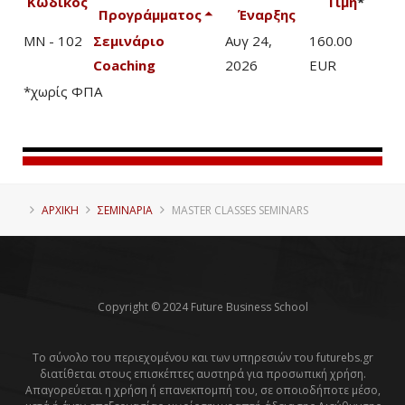
Κωδικός
Τιμή
*
Προγράμματος
Έναρξης
MN - 102
Σεμινάριο
Αυγ 24,
160.00
Coaching
2026
EUR
*χωρίς ΦΠΑ
ΑΡΧΙΚΗ
ΣΕΜΙΝΑΡΙΑ
MASTER CLASSES SEMINARS
Copyright © 2024 Future Business School
Το σύνολο του περιεχομένου και των υπηρεσιών του futurebs.gr
διατίθεται στους επισκέπτες αυστηρά για προσωπική χρήση.
Απαγορεύεται η χρήση ή επανεκπομπή του, σε οποιοδήποτε μέσο,