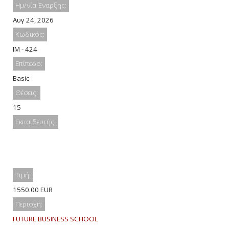
Ημ/νία Έναρξης:
Αυγ 24, 2026
Κωδικός:
IM - 424
Επίπεδο:
Basic
Θέσεις:
15
Εκπαιδευτής:
Τιμή:
1550.00 EUR
Περιοχή:
FUTURE BUSINESS SCHOOL