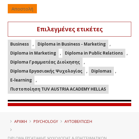
Αποστολή
Επιλεγμένες ετικέτες
,
,
Business
Diploma in Business - Marketing
,
,
Diploma in Marketing
Diploma in Public Relations
,
Diploma Γραμματέας Διοίκησης
,
,
Diploma Εργασιακής Ψυχολογίας
Diplomas
,
E-learning
Πιστοποίηση TUV AUSTRIA ACADEMY HELLAS
ΑΡΧΙΚΗ
PSYCHOLOGY
ΑΥΤΟΒΕΛΤΊΩΣΗ
DIPLOMA ΕΡΓΑΣΙΑΚΉΣ ΨΥΧΟΛΟΓΊΑΣ & ΕΠΑΓΓΕΛΜΑΤΙΚΏΝ