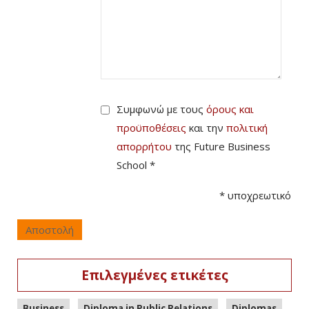
Συμφωνώ με τους
όρους και
προϋποθέσεις
και την
πολιτική
απορρήτου
της Future Business
School *
*
υποχρεωτικό
Αποστολή
Επιλεγμένες ετικέτες
,
,
,
Business
Diploma in Public Relations
Diplomas