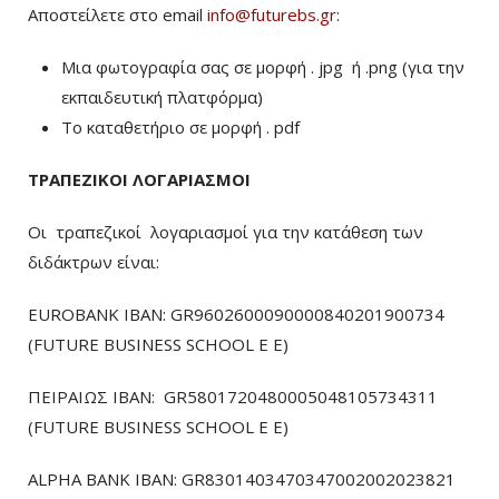
Αποστείλετε στο email
info@futurebs.gr
:
Μια φωτογραφία σας σε μορφή . jpg ή .png (για την
εκπαιδευτική πλατφόρμα)
To καταθετήριο σε μορφή . pdf
ΤΡΑΠΕΖΙΚΟΙ ΛΟΓΑΡΙΑΣΜΟΙ
Οι τραπεζικοί λογαριασμοί για την κατάθεση των
διδάκτρων είναι:
EUROBANK IBAN: GR9602600090000840201900734
(FUTURE BUSINESS SCHOOL E E)
ΠΕΙΡΑΙΩΣ ΙΒΑΝ: GR5801720480005048105734311
(FUTURE BUSINESS SCHOOL E E)
ALPHA BANK IBAN: GR8301403470347002002023821