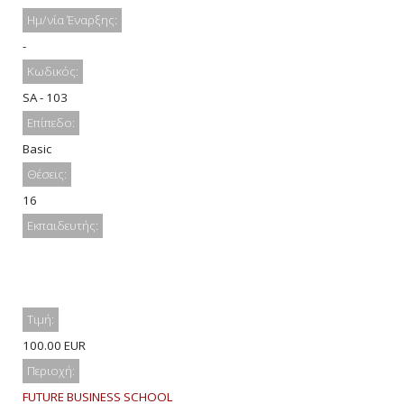
Ημ/νία Έναρξης:
-
Κωδικός:
SA - 103
Επίπεδο:
Basic
Θέσεις:
16
Εκπαιδευτής:
Τιμή:
100.00 EUR
Περιοχή:
FUTURE BUSINESS SCHOOL