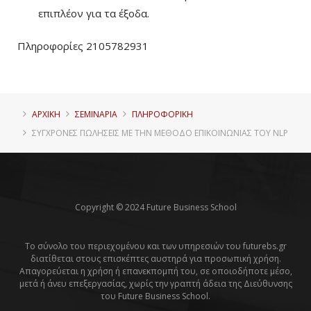
επιπλέον για τα έξοδα.
Πληροφορίες 2105782931
ΑΡΧΙΚΗ
ΣΕΜΙΝΑΡΙΑ
ΠΛΗΡΟΦΟΡΙΚΉ
ΣΎΓΧΡΟΝΕΣ ΠΩΛΉΣΕΙΣ ΜΕ ΤΗΝ ΜΈΘΟΔΟ ΕΠΙΚΟΙΝΩΝΊΑΣ ΤΟΥ NLP
Copyright © 2024 Future Business School
Το σύνολο του περιεχομένου και των υπηρεσιών του futurebs.gr
διατίθεται στους επισκέπτες αυστηρά για προσωπική χρήση.
Απαγορεύεται η χρήση ή επανεκπομπή του, σε οποιοδήποτε μέσο,
μετά ή άνευ επεξεργασίας, χωρίς την γραπτή άδεια της Διεύθυνσης
του Future Business School.