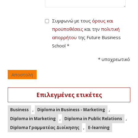
Συμφωνώ με τους
όρους και
προϋποθέσεις
και την
πολιτική
απορρήτου
της Future Business
School *
*
υποχρεωτικό
Αποστολή
Επιλεγμένες ετικέτες
,
,
Business
Diploma in Business - Marketing
,
,
Diploma in Marketing
Diploma in Public Relations
,
Diploma Γραμματέας Διοίκησης
E-learning