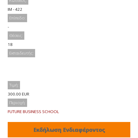
Κωδικός:
IM - 422
Επίπεδο:
-
Θέσεις:
18
Εκπαιδευτής:
Τιμή:
300.00 EUR
Περιοχή:
FUTURE BUSINESS SCHOOL
Εκδήλωση Ενδιαφέροντος